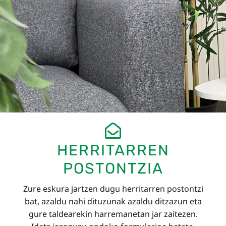
HERRITARREN
POSTONTZIA
Zure eskura jartzen dugu herritarren postontzi
bat, azaldu nahi dituzunak azaldu ditzazun eta
gure taldearekin harremanetan jar zaitezen.