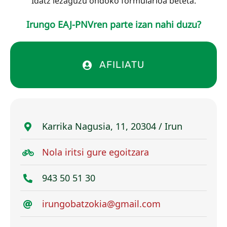
Idatz iezaguzu ondoko formularioa beteta.
Irungo EAJ-PNVren parte izan nahi duzu?
AFILIATU
Karrika Nagusia, 11, 20304 / Irun
Nola iritsi gure egoitzara
943 50 51 30
irungobatzokia@gmail.com