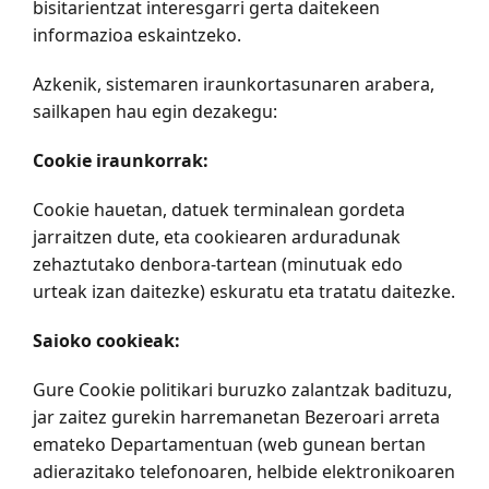
bisitarientzat interesgarri gerta daitekeen
informazioa eskaintzeko.
Azkenik, sistemaren iraunkortasunaren arabera,
sailkapen hau egin dezakegu:
Cookie iraunkorrak:
Cookie hauetan, datuek terminalean gordeta
jarraitzen dute, eta cookiearen arduradunak
zehaztutako denbora-tartean (minutuak edo
urteak izan daitezke) eskuratu eta tratatu daitezke.
Saioko cookieak:
Gure Cookie politikari buruzko zalantzak badituzu,
jar zaitez gurekin harremanetan Bezeroari arreta
emateko Departamentuan (web gunean bertan
adierazitako telefonoaren, helbide elektronikoaren