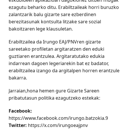
eskubideen aplikazioari dagokionez dituen mugak
ezagutu beharko ditu. Erabiltzaileak horri buruzko
zalantzarik balu gizarte sare ezberdinen
berezitasunak kontsulta litzake sare sozial
bakoitzaren lege klausuletan.
Erabiltzailea da Irungo EAJ/PNVren gizarte
sareetako profiletan argitaratzen den eduki
guztiaren erantzulea. Argitaratutako edukia
indarrean dagoen legeriarekin bat ez badator,
erabiltzailea izango da argitalpen horren erantzule
bakarra.
Jarraian,hona hemen gure Gizarte Sareen
pribatutasun politika ezagutzeko estekak:
Facebook:
https://www.facebook.com/irungo.batzokia.9
Twitter:
https://x.com/irungoeajpnv