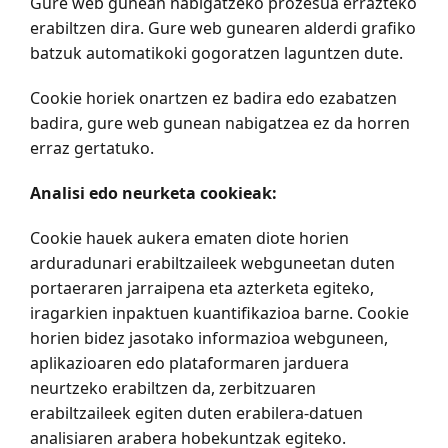
Gure web gunean nabigatzeko prozesua errazteko
erabiltzen dira. Gure web gunearen alderdi grafiko
batzuk automatikoki gogoratzen laguntzen dute.
Cookie horiek onartzen ez badira edo ezabatzen
badira, gure web gunean nabigatzea ez da horren
erraz gertatuko.
Analisi edo neurketa cookieak:
Cookie hauek aukera ematen diote horien
arduradunari erabiltzaileek webguneetan duten
portaeraren jarraipena eta azterketa egiteko,
iragarkien inpaktuen kuantifikazioa barne. Cookie
horien bidez jasotako informazioa webguneen,
aplikazioaren edo plataformaren jarduera
neurtzeko erabiltzen da, zerbitzuaren
erabiltzaileek egiten duten erabilera-datuen
analisiaren arabera hobekuntzak egiteko.