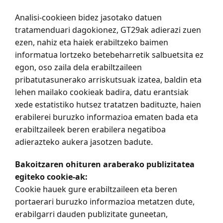
Analisi-cookieen bidez jasotako datuen
tratamenduari dagokionez, GT29ak adierazi zuen
ezen, nahiz eta haiek erabiltzeko baimen
informatua lortzeko betebeharretik salbuetsita ez
egon, oso zaila dela erabiltzaileen
pribatutasunerako arriskutsuak izatea, baldin eta
lehen mailako cookieak badira, datu erantsiak
xede estatistiko hutsez tratatzen badituzte, haien
erabilerei buruzko informazioa ematen bada eta
erabiltzaileek beren erabilera negatiboa
adierazteko aukera jasotzen badute.
Bakoitzaren ohituren araberako publizitatea
egiteko cookie-ak:
Cookie hauek gure erabiltzaileen eta beren
portaerari buruzko informazioa metatzen dute,
erabilgarri dauden publizitate guneetan,