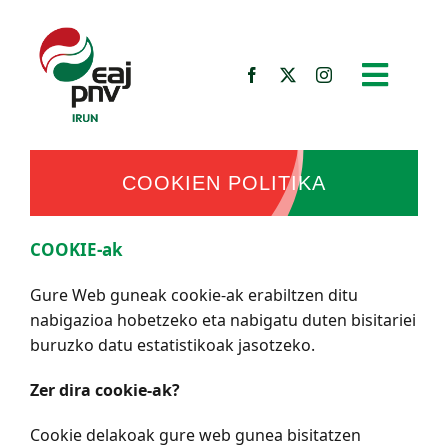
Skip
to
content
COOKIEN POLITIKA
COOKIE-ak
Gure Web guneak cookie-ak erabiltzen ditu
nabigazioa hobetzeko eta nabigatu duten bisitariei
buruzko datu estatistikoak jasotzeko.
Zer dira cookie-ak?
Cookie delakoak gure web gunea bisitatzen