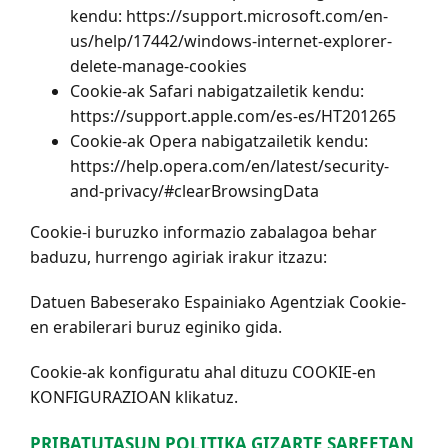
kendu: https://support.microsoft.com/en-
us/help/17442/windows-internet-explorer-
delete-manage-cookies
Cookie-ak Safari nabigatzailetik kendu:
https://support.apple.com/es-es/HT201265
Cookie-ak Opera nabigatzailetik kendu:
https://help.opera.com/en/latest/security-
and-privacy/#clearBrowsingData
Cookie-i buruzko informazio zabalagoa behar
baduzu, hurrengo agiriak irakur itzazu:
Datuen Babeserako Espainiako Agentziak Cookie-
en erabilerari buruz eginiko gida.
Cookie-ak konfiguratu ahal dituzu COOKIE-en
KONFIGURAZIOAN klikatuz.
PRIBATUTASUN POLITIKA GIZARTE SAREETAN