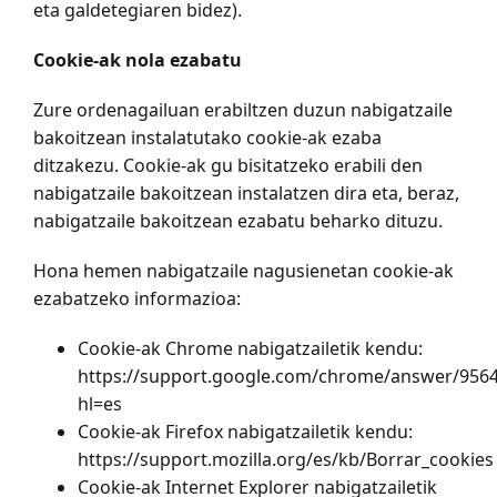
eta galdetegiaren bidez).
Cookie-ak nola ezabatu
Zure ordenagailuan erabiltzen duzun nabigatzaile
bakoitzean instalatutako cookie-ak ezaba
ditzakezu. Cookie-ak gu bisitatzeko erabili den
nabigatzaile bakoitzean instalatzen dira eta, beraz,
nabigatzaile bakoitzean ezabatu beharko dituzu.
Hona hemen nabigatzaile nagusienetan cookie-ak
ezabatzeko informazioa:
Cookie-ak Chrome nabigatzailetik kendu:
https://support.google.com/chrome/answer/956
hl=es
Cookie-ak Firefox nabigatzailetik kendu:
https://support.mozilla.org/es/kb/Borrar_cookies
Cookie-ak Internet Explorer nabigatzailetik