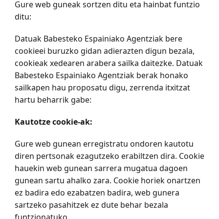
Gure web guneak sortzen ditu eta hainbat funtzio
ditu:
Datuak Babesteko Espainiako Agentziak bere
cookieei buruzko gidan adierazten digun bezala,
cookieak xedearen arabera sailka daitezke. Datuak
Babesteko Espainiako Agentziak berak honako
sailkapen hau proposatu digu, zerrenda itxitzat
hartu beharrik gabe:
Kautotze cookie-ak:
Gure web gunean erregistratu ondoren kautotu
diren pertsonak ezagutzeko erabiltzen dira. Cookie
hauekin web gunean sarrera mugatua dagoen
gunean sartu ahalko zara. Cookie horiek onartzen
ez badira edo ezabatzen badira, web gunera
sartzeko pasahitzek ez dute behar bezala
funtzionatuko.