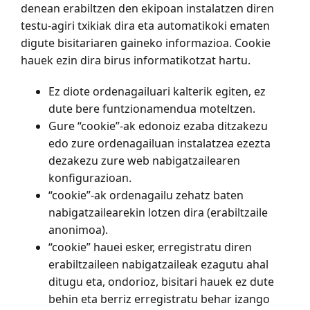
denean erabiltzen den ekipoan instalatzen diren
testu-agiri txikiak dira eta automatikoki ematen
digute bisitariaren gaineko informazioa. Cookie
hauek ezin dira birus informatikotzat hartu.
Ez diote ordenagailuari kalterik egiten, ez
dute bere funtzionamendua moteltzen.
Gure “cookie”-ak edonoiz ezaba ditzakezu
edo zure ordenagailuan instalatzea ezezta
dezakezu zure web nabigatzailearen
konfigurazioan.
“cookie”-ak ordenagailu zehatz baten
nabigatzailearekin lotzen dira (erabiltzaile
anonimoa).
“cookie” hauei esker, erregistratu diren
erabiltzaileen nabigatzaileak ezagutu ahal
ditugu eta, ondorioz, bisitari hauek ez dute
behin eta berriz erregistratu behar izango