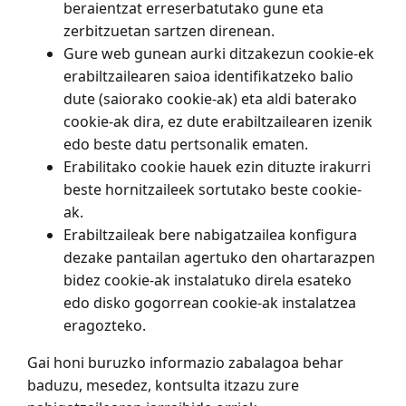
beraientzat erreserbatutako gune eta
zerbitzuetan sartzen direnean.
Gure web gunean aurki ditzakezun cookie-ek
erabiltzailearen saioa identifikatzeko balio
dute (saiorako cookie-ak) eta aldi baterako
cookie-ak dira, ez dute erabiltzailearen izenik
edo beste datu pertsonalik ematen.
Erabilitako cookie hauek ezin dituzte irakurri
beste hornitzaileek sortutako beste cookie-
ak.
Erabiltzaileak bere nabigatzailea konfigura
dezake pantailan agertuko den ohartarazpen
bidez cookie-ak instalatuko direla esateko
edo disko gogorrean cookie-ak instalatzea
eragozteko.
Gai honi buruzko informazio zabalagoa behar
baduzu, mesedez, kontsulta itzazu zure