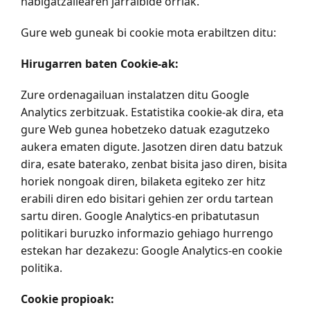
nabigatzailearen jarraibide orriak.
Gure web guneak bi cookie mota erabiltzen ditu:
Hirugarren baten Cookie-ak:
Zure ordenagailuan instalatzen ditu Google
Analytics zerbitzuak. Estatistika cookie-ak dira, eta
gure Web gunea hobetzeko datuak ezagutzeko
aukera ematen digute. Jasotzen diren datu batzuk
dira, esate baterako, zenbat bisita jaso diren, bisita
horiek nongoak diren, bilaketa egiteko zer hitz
erabili diren edo bisitari gehien zer ordu tartean
sartu diren. Google Analytics-en pribatutasun
politikari buruzko informazio gehiago hurrengo
estekan har dezakezu: Google Analytics-en cookie
politika.
Cookie propioak: