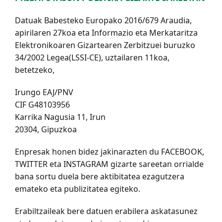
Datuak Babesteko Europako 2016/679 Araudia,
apirilaren 27koa eta Informazio eta Merkataritza
Elektronikoaren Gizartearen Zerbitzuei buruzko
34/2002 Legea(LSSI-CE), uztailaren 11koa,
betetzeko,
Irungo EAJ/PNV
CIF G48103956
Karrika Nagusia 11, Irun
20304, Gipuzkoa
Enpresak honen bidez jakinarazten du FACEBOOK,
TWITTER eta INSTAGRAM gizarte sareetan orrialde
bana sortu duela bere aktibitatea ezagutzera
emateko eta publizitatea egiteko.
Erabiltzaileak bere datuen erabilera askatasunez