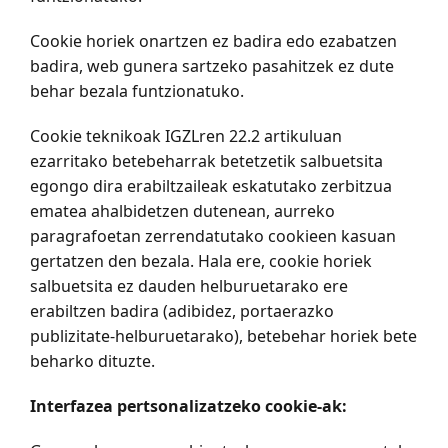
Cookie horiek onartzen ez badira edo ezabatzen
badira, web gunera sartzeko pasahitzek ez dute
behar bezala funtzionatuko.
Cookie teknikoak IGZLren 22.2 artikuluan
ezarritako betebeharrak betetzetik salbuetsita
egongo dira erabiltzaileak eskatutako zerbitzua
ematea ahalbidetzen dutenean, aurreko
paragrafoetan zerrendatutako cookieen kasuan
gertatzen den bezala. Hala ere, cookie horiek
salbuetsita ez dauden helburuetarako ere
erabiltzen badira (adibidez, portaerazko
publizitate-helburuetarako), betebehar horiek bete
beharko dituzte.
Interfazea pertsonalizatzeko cookie-ak: