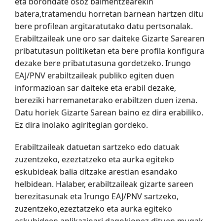
eta borondate osoz baimentzearekin
batera,tratamendu horretan barnean hartzen ditu
bere profilean argitaratutako datu pertsonalak.
Erabiltzaileak une oro sar daiteke Gizarte Sarearen
pribatutasun politiketan eta bere profila konfigura
dezake bere pribatutasuna gordetzeko. Irungo
EAJ/PNV erabiltzaileak publiko egiten duen
informazioan sar daiteke eta erabil dezake,
bereziki harremanetarako erabiltzen duen izena.
Datu horiek Gizarte Sarean baino ez dira erabiliko.
Ez dira inolako agiritegian gordeko.
Erabiltzaileak datuetan sartzeko edo datuak
zuzentzeko, ezeztatzeko eta aurka egiteko
eskubideak balia ditzake arestian esandako
helbidean. Halaber, erabiltzaileak gizarte sareen
berezitasunak eta Irungo EAJ/PNV sartzeko,
zuzentzeko,ezeztatzeko eta aurka egiteko