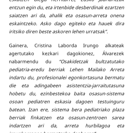
entzun egin du, eta irtenbide desberdinak ezartzen
saiatzen ari da, ahalik eta osasun-arreta onena
eskaintzeko. Asko dago egiteko eta hauek dira
iritsiko diren beste askoren lehen urratsak”.
Gainera, Cristina Laborda Irungo alkateak
agertutako kezkari dagokionez, Álvarezek
nabarmendu du
“Osakidetzak bultzatutako
pediatria-eredu berriak Lehen Mailako Arreta
indartu du, profesionalei egonkortasuna bermatu
die eta adingabeen asistentzia-jarraitutasuna
hobetu du, ezinbestekoa baita osasun-sistema
osoan pediatren eskasia dagoen testuinguru
batean. Izan ere, sistema bera pediatriako plaza
berriak finkatzen eta osasun-zentroen sarea
indartzen ari da, arreta hurbilagoa eta