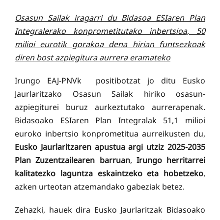
Osasun Sailak iragarri du Bidasoa ESIaren Plan
Integralerako konprometitutako inbertsioa, 50
milioi eurotik gorakoa dena hirian funtsezkoak
diren bost azpiegitura aurrera eramateko
Irungo EAJ-PNVk positibotzat jo ditu Eusko
Jaurlaritzako Osasun Sailak hiriko osasun-
azpiegiturei buruz aurkeztutako aurrerapenak.
Bidasoako ESIaren Plan Integralak 51,1 milioi
euroko inbertsio konprometitua aurreikusten du,
Eusko Jaurlaritzaren apustua argi utziz 2025-2035
Plan Zuzentzailearen barruan
,
Irungo herritarrei
kalitatezko laguntza eskaintzeko eta hobetzeko
,
azken urteotan atzemandako gabeziak betez.
Zehazki, hauek dira Eusko Jaurlaritzak Bidasoako