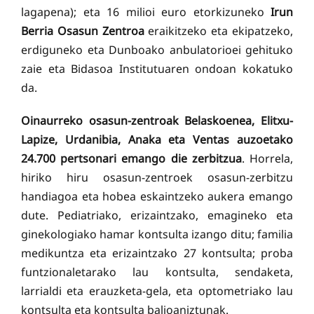
lagapena); eta 16 milioi euro etorkizuneko
Irun
Berria Osasun Zentroa
eraikitzeko eta ekipatzeko,
erdiguneko eta Dunboako anbulatorioei gehituko
zaie eta Bidasoa Institutuaren ondoan kokatuko
da.
Oinaurreko osasun-zentroak Belaskoenea, Elitxu-
Lapize, Urdanibia, Anaka eta Ventas auzoetako
24.700 pertsonari emango die zerbitzua
. Horrela,
hiriko hiru osasun-zentroek osasun-zerbitzu
handiagoa eta hobea eskaintzeko aukera emango
dute. Pediatriako, erizaintzako, emagineko eta
ginekologiako hamar kontsulta izango ditu; familia
medikuntza eta erizaintzako 27 kontsulta; proba
funtzionaletarako lau kontsulta, sendaketa,
larrialdi eta erauzketa-gela, eta optometriako lau
kontsulta eta kontsulta balioaniztunak.