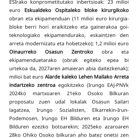
ESIrako konprometitutako inbertsioak: 23 milioi
euro
Eskualdeko Ospitaleko bloke kirurgikoko
obran eta ekipamenduan (11 milioi euro kirurgia-
bloke berri hori eraikitzeko eta gainerakoa goi-
teknologiako ekipamendurako, eskaintzen den
arreta modernizatu eta hobetzeko); 1,2 milioi euro
Oinaurreko Osasun Zentroko
obra eta
ekipamenduetarako (obrak egiteko epea bi
urtekoa da, 2027aren amaieran abia daitezkenak);
milioi bat euro
Alarde kaleko Lehen Mailako Arreta
indartzeko zentroa
egokitzeko (Irungo EAJ-PNVk
2024ko martxoaren 21eko Osoko Bilkuran
proposatu zuen udal lokalak Osasun Sailari
lagatzea, Irungo Sozialisten, Elkarrekin-Irun-
Podemosen, Irungo EH Bilduren eta Irungo EH
Bilduren ezezko botoarekin; 2025eko azaroaren
28ko Ohiko Osoko bilkuran aho batez onetsi zen