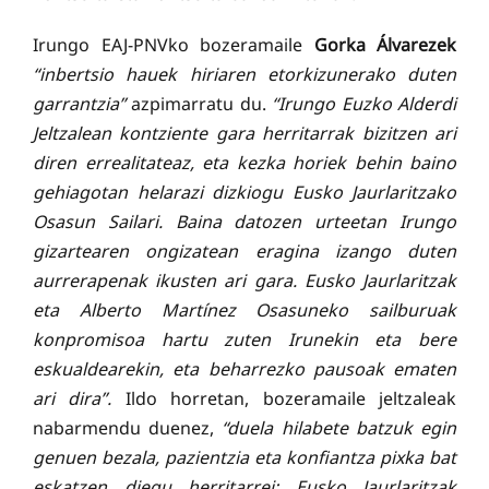
Irungo EAJ-PNVko bozeramaile
Gorka Álvarezek
“inbertsio hauek hiriaren etorkizunerako duten
garrantzia”
azpimarratu du.
“Irungo Euzko Alderdi
Jeltzalean kontziente gara herritarrak bizitzen ari
diren errealitateaz, eta kezka horiek behin baino
gehiagotan helarazi dizkiogu Eusko Jaurlaritzako
Osasun Sailari. Baina datozen urteetan Irungo
gizartearen ongizatean eragina izango duten
aurrerapenak ikusten ari gara. Eusko Jaurlaritzak
eta Alberto Martínez Osasuneko sailburuak
konpromisoa hartu zuten Irunekin eta bere
eskualdearekin, eta beharrezko pausoak ematen
ari dira”.
Ildo horretan, bozeramaile jeltzaleak
nabarmendu duenez,
“duela hilabete batzuk egin
genuen bezala, pazientzia eta konfiantza pixka bat
eskatzen diegu herritarrei; Eusko Jaurlaritzak